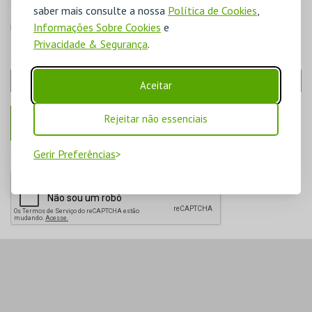
Se a lei exigir a retenção de alguns dados, estes não poderão ser
saber mais consulte a nossa
Política de Cookies
,
apagados do sistema. Para estes casos, os dados serão eliminados
Informações Sobre Cookies
e
logo após o período de retenção requerido.
Privacidade & Segurança
.
ENDEREÇO DE EMAIL:
Aceitar
Rejeitar não essenciais
Gerir Preferências