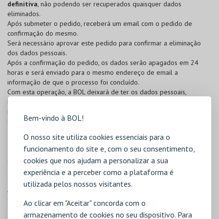
definitiva
, não podendo ser recuperados quaisquer dados
eliminados.
Após submeter o pedido, receberá um email com o pedido de
confirmação do mesmo.
Será necessário aprovar este pedido para confirmar a eliminação
dos dados pessoais.
Após a confirmação do pedido, os dados serão apagados em 24
horas e será enviado para o mesmo endereço de email a
informação de que o processo foi concluído.
Com esta operação, a BOL deixará de ter os dados pessoais,
histórico de compras, sendo ainda disponibilizadas quaisquer
reservas efetuadas.
Bem-vindo à BOL!
O seu pedido poderá ser negado pelas seguintes razões:
- Efetuou uma reserva e a mesma ainda se encontra ativa;
O nosso site utiliza cookies essenciais para o
- Adquiriu bilhetes para um evento que ainda não se realizou;
funcionamento do site e, com o seu consentimento,
- Adquiriu bilhetes para um evento com obrigação de preenchimento
cookies que nos ajudam a personalizar a sua
de inquérito e o mesmo ainda não se realizou;
- Adquiriu um cartão, onde esteja associado como cliente e o mesmo
experiência e a perceber como a plataforma é
ainda se encontra ativo.
utilizada pelos nossos visitantes.
Assim que todas as condições em cima não se verifiquem, poderá
efetuar um novo pedido de esquecimento no nosso sistema.
Ao clicar em "Aceitar" concorda com o
armazenamento de cookies no seu dispositivo. Para